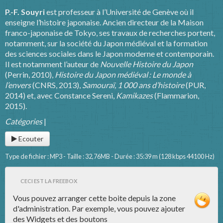
P.-F. Souyri
est professeur à l’Université de Genève où il
enseigne l’histoire japonaise. Ancien directeur de la Maison
franco-japonaise de Tokyo, ses travaux de recherches portent,
notamment, sur la société du Japon médiéval et la formation
des sciences sociales dans le Japon moderne et contemporain.
Il est notamment l’auteur de
Nouvelle Histoire du Japon
(Perrin, 2010),
Histoire du Japon médiéval : Le monde à
l’envers
(CNRS, 2013),
Samouraï, 1 000 ans d’histoire
(PUR,
2014) et, avec Constance Sereni,
Kamikazes
(Flammarion,
2015).
Catégories
|
Ecouter
Type de fichier : MP3 - Taille : 32,76MB - Durée : 35:39 m (128 kbps 44100 Hz)
CECI EST LA FREEBOX
Vous pouvez arranger cette boite depuis la zone
d'administration. Par exemple, vous pouvez ajouter
des Widgets et des boutons