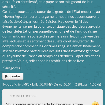
des juifs en chrétienté, et le pape se portait garant de leur
sécurité.
Ces faits, pourtant au coeur de la genèse de l'État moderne au
Moyen Âge, demeurent largement méconnus et sont souvent
laissés de côté par les médiévistes. Retrouver le fil des
événements, cerner la volonté politique des décideurs au-delà
de leur détestation personnelle des juifs et de l'antijudaïsme
dominant dans la société chrétienne, saisir le point de vue des
intellectuels et le sentiment des sujets chrétiens, tenter de
comprendre comment les victimes réagissaient et, finalement,
inscrire l'histoire particulière des juifs dans l'histoire générale
du royaume de France au temps des derniers Capétiens et des
premiers Valois, telles sont les ambitions de ce livre.
Catégories
|
Ecouter
Type de fichier : MP3 - Taille : 53,97MB - Durée : 58:54 m (128 kbps 44100 Hz)
CECI EST LA FREEBOX
Vous pouvez arranger cette boite depuis la zone