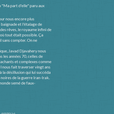
"Ma part d'elle" paru aux
our nous encore plus
la baignade et l'étalage de
e des rêves, le royaume infini de
 où tout était possible. Ça
il sans compter. On ne
agique, Javad Djavahery nous
s les années 70, celles de
attachants et complexes comme
Il nous fait traverser vingt ans
à la désillusion qui lui succéda
noires de la guerre Iran-Irak.
n monde semé de faux-