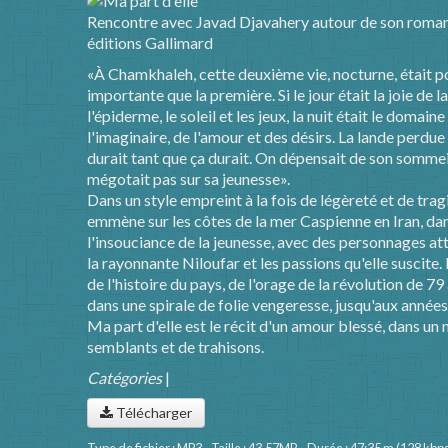
Rencontre avec Javad Djavahery autour de son roman 
éditions Gallimard
«À Chamkhaleh, cette deuxième vie, nocturne, était p
importante que la première. Si le jour était la joie de 
l'épiderme, le soleil et les jeux, la nuit était le domain
l'imaginaire, de l'amour et des désirs. La lande perdue
durait tant que ça durait. On dépensait de son somme
mégotait pas sur sa jeunesse».
Dans un style empreint à la fois de légèreté et de tr
emmène sur les côtes de la mer Caspienne en Iran, dan
l'insouciance de la jeunesse, avec des personnages 
la rayonnante Niloufar et les passions qu'elle suscite. 
de l'histoire du pays, de l'orage de la révolution de 79 
dans une spirale de folie vengeresse, jusqu'aux années 
Ma part d'elle est le récit d'un amour blessé, dans u
semblants et de trahisons.
Catégories
|
Télécharger