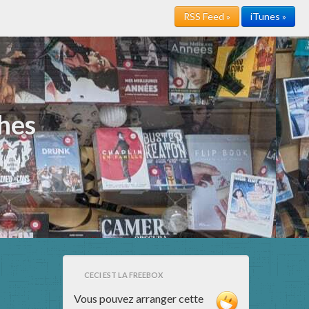
RSS Feed »
iTunes »
hes
CECI EST LA FREEBOX
Vous pouvez arranger cette