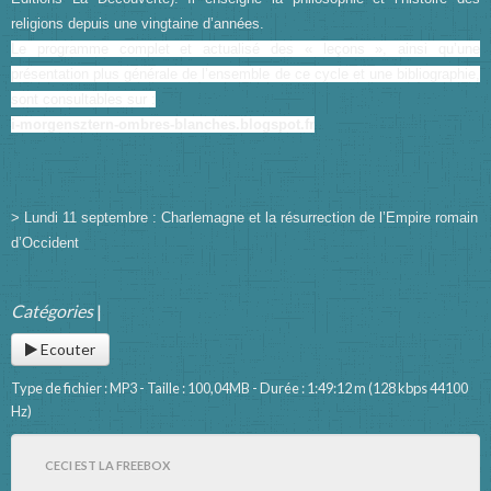
religions depuis une vingtaine d’années.
Le programme complet et actualisé des « leçons », ainsi qu’une
présentation plus générale de l’ensemble de ce cycle et une bibliographie,
sont consultables sur :
i-morgensztern-ombres-blanches.blogspot.fr
> Lundi 11 septembre : Charlemagne et la résurrection de l’Empire romain
d’Occident
Catégories
|
Ecouter
Type de fichier : MP3 - Taille : 100,04MB - Durée : 1:49:12 m (128 kbps 44100
Hz)
CECI EST LA FREEBOX