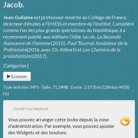
Jacob.
Jean Guilaine
est professeur émérite au Collège de France,
directeur d’études à l’EHESS et membre de l’Institut. Considéré
comme l’un des plus grands spécialistes du Néolithique, il a
récemment publié, aux éditions Odile Jacob,
La Seconde
Naissance de l’homme
(2015),
Paul Tournal, fondateur de la
Préhistoire
(2016, avec Ch. Alibert) et
Les Chemins de la
protohistoire
(2017).
Catégories
|
Ecouter
Type de fichier : MP3 - Taille : 71,14MB - Durée : 1:17:35 m (128 kbps 44100
Hz)
CECI EST LA FREEBOX
Vous pouvez arranger cette boite depuis la zone
d'administration. Par exemple, vous pouvez ajouter
des Widgets et des boutons