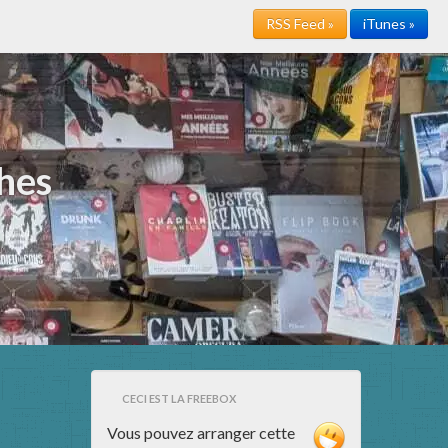
RSS Feed »
iTunes »
hes
CECI EST LA FREEBOX
Vous pouvez arranger cette