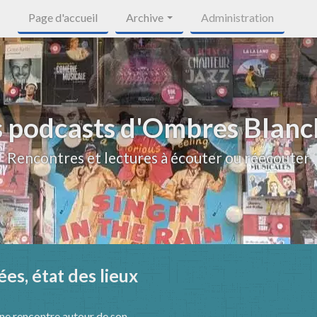
Page d'accueil
Archive
Administration
s podcasts d'Ombres Blanc
Rencontres et lectures à écouter ou réécouter
es, état des lieux
 une rencontre autour de son