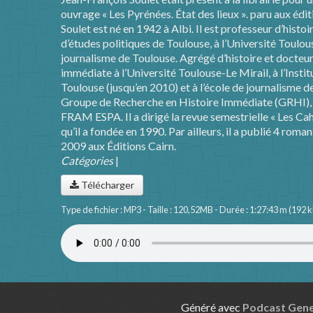
ouvrage « Les Pyrénées. État des lieux ». paru aux édi
Soulet est né en 1942 à Albi. Il est professeur d’histo
d’études politiques de Toulouse, à l’Université Toulous
journalisme de Toulouse. Agrégé d’histoire et docteur ès
immédiate à l’Université Toulouse-Le Mirail, à l’Instit
Toulouse (jusqu’en 2010) et à l’école de journalisme de
Groupe de Recherche en Histoire Immédiate (GRHI), 
FRAM ESPA. Il a dirigé la revue semestrielle « Les Ca
qu’il a fondée en 1990. Par ailleurs, il a publié 4 roma
2009 aux Éditions Cairn.
Catégories
|
Télécharger
Type de fichier : MP3 - Taille : 120,52MB - Durée : 1:27:43 m (192
Généré avec
Podcast Gen