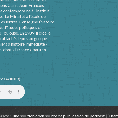
tions Cairn. Jean-François
ire contemporaine à l’Institut
e-Le Mirail et à l’école de
 lettres, il enseigne l’histoire
ut d’études politiques de
 Toulouse. En 1989, il crée le
rattaché depuis au groupe
hiers d’histoire immédiate »
ns, dont « Errance » paru en
 kbps 44100 Hz)
erator
, une solution open source de publication de podcast. | Th