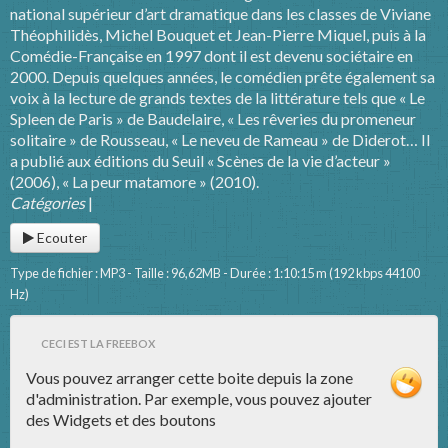
national supérieur d’art dramatique dans les classes de Viviane
Théophilidès, Michel Bouquet et Jean-Pierre Miquel, puis à la
Comédie-Française en 1997 dont il est devenu sociétaire en
2000. Depuis quelques années, le comédien prête également sa
voix à la lecture de grands textes de la littérature tels que « Le
Spleen de Paris » de Baudelaire, « Les rêveries du promeneur
solitaire » de Rousseau, « Le neveu de Rameau » de Diderot… Il
a publié aux éditions du Seuil « Scènes de la vie d’acteur »
(2006), « La peur matamore » (2010).
Catégories
|
Ecouter
Type de fichier : MP3 - Taille : 96,62MB - Durée : 1:10:15 m (192 kbps 44100
Hz)
CECI EST LA FREEBOX
Vous pouvez arranger cette boite depuis la zone
d'administration. Par exemple, vous pouvez ajouter
des Widgets et des boutons