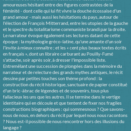
amoureuses hésitant entre des figures contrastées de la
féminité - dont celle qui lui fit vivre la douche écossaise d'un
grand amour - mais aussi les hésitations du pays, autour de
l'élection de François Mitterrand, entre les utopies de la gauche
et le spectre du totalitarisme communiste brandi par la droite.
Le narrateur évoque également ses lectures datant de cette
époque : la mythologie gréco-latine, qu'une amante d'un soir
l'invite à mieux connaître ; et les « cent plus beaux textes écrits
en français », dont un libraire carburant au Pouilly-Fumé
s'attache, soir après soir, à dresser l'impossible liste.
Entremêlant une succession de plongées dans la mémoire du
narrateur et de relecture des grands mythes antiques, le récit
dessine par petites touches son thème profond : la
construction du récit historique, sanctuaire de papier constitué
d'un bric-àbrac de légendes et de souvenirs, tous plus
fallacieux les uns que les autres. Il se termine dans le vertige
identitaire qui en découle et que tentent de fixer nos fragiles
constructions biographiques : qui sommesnous ? Que savons-
nous de nous, en dehors du récit par lequel nous nous racontons
? Nous est-il possible de nous rencontrer hors des illusions du
langage ?