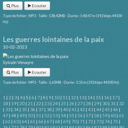
Plus
Ecouter
Type de fichier : MP3 - Taille : 138,42MB - Durée : 1:40:47 m (192 kbps 44100
Hz)
Les guerres lointaines de la paix
10-02-2023
Sylvain Venayre
Plus
Ecouter
Type de fichier : MP3 - Taille : 1,65MB - Durée : 1:10 m (192 kbps 44100 Hz)
1
|
2
|
3
|
4
| 5 |
6
|
7
|
8
|
9
|
10
|
11
|
12
|
13
|
14
|
15
|
16
|
17
|
18
|
19
|
20
|
21
|
22
|
23
|
24
|
25
|
26
|
27
|
28
|
29
|
30
|
31
|
32
|
33
|
34
|
35
|
36
|
37
|
38
|
39
|
40
|
41
|
42
|
43
|
44
|
45
|
46
|
47
|
48
|
49
|
50
|
51
|
52
|
53
|
54
|
55
|
56
|
57
|
58
|
59
|
60
|
61
|
62
|
63
|
64
|
65
|
66
|
67
|
68
|
69
|
70
|
71
|
72
|
73
|
74
|
75
|
76
|
77
|
78
|
79
|
80
|
81
|
82
|
83
|
84
|
85
|
86
|
87
|
88
|
89
|
90