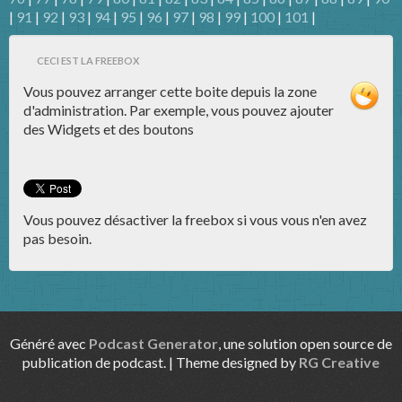
|
91
|
92
|
93
|
94
|
95
|
96
|
97
|
98
|
99
|
100
|
101
|
CECI EST LA FREEBOX
Vous pouvez arranger cette boite depuis la zone
d'administration. Par exemple, vous pouvez ajouter
des Widgets et des boutons
Vous pouvez désactiver la freebox si vous vous n'en avez
pas besoin.
Généré avec
Podcast Generator
, une solution open source de
publication de podcast. | Theme designed by
RG Creative