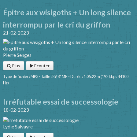
Épitre aux wisigoths + Un long silence
interrompu par le cri du griffon
21-02-2023
Pierre Senges
Plus
Ecouter
Type de fichier : MP3 - Taille : 89,81MB - Durée : 1:05:22 m (192 kbps 44100
Hz)
Irréfutable essai de successologie
18-02-2023
Lydie Salvayre