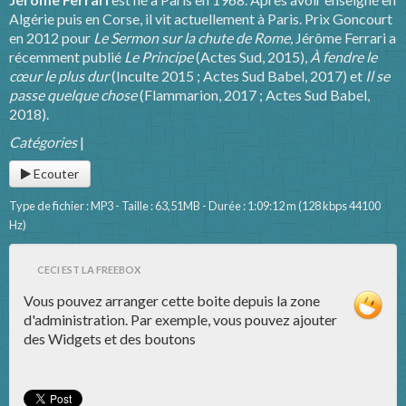
Algérie puis en Corse, il vit actuellement à Paris. Prix Goncourt
en 2012 pour
Le Sermon sur la chute de Rome,
Jérôme Ferrari a
récemment publié
Le Principe
(Actes Sud, 2015),
À fendre le
cœur le plus dur
(Inculte 2015 ; Actes Sud Babel, 2017) et
Il se
passe quelque chose
(Flammarion, 2017 ; Actes Sud Babel,
2018).
Catégories
|
Ecouter
Type de fichier : MP3 - Taille : 63,51MB - Durée : 1:09:12 m (128 kbps 44100
Hz)
CECI EST LA FREEBOX
Vous pouvez arranger cette boite depuis la zone
d'administration. Par exemple, vous pouvez ajouter
des Widgets et des boutons