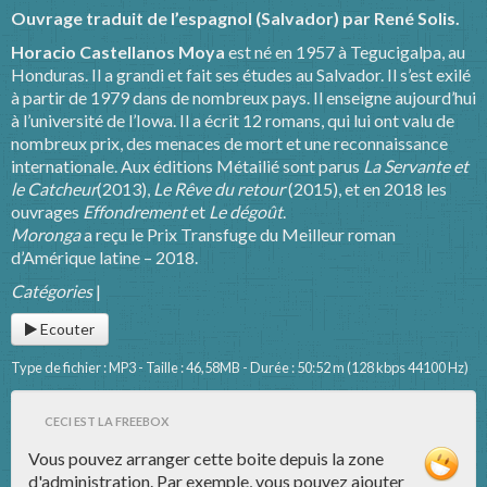
Ouvrage traduit de l’espagnol (Salvador) par René Solis.
Horacio Castellanos Moya
est né en 1957 à Tegucigalpa, au
Honduras. Il a grandi et fait ses études au Salvador. Il s’est exilé
à partir de 1979 dans de nombreux pays. Il enseigne aujourd’hui
à l’université de l’Iowa. Il a écrit 12 romans, qui lui ont valu de
nombreux prix, des menaces de mort et une reconnaissance
internationale. Aux éditions Métailié sont parus
La Servante et
le Catcheur
(2013),
Le Rêve du retour
(2015), et en 2018 les
ouvrages
Effondrement
et
Le dégoût
.
Moronga
a reçu le Prix Transfuge du Meilleur roman
d’Amérique latine – 2018.
Catégories
|
Ecouter
Type de fichier : MP3 - Taille : 46,58MB - Durée : 50:52 m (128 kbps 44100 Hz)
CECI EST LA FREEBOX
Vous pouvez arranger cette boite depuis la zone
d'administration. Par exemple, vous pouvez ajouter