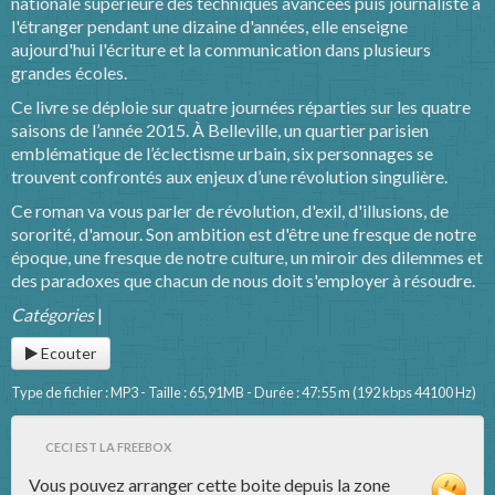
nationale supérieure des techniques avancées puis journaliste à
l'étranger pendant une dizaine d'années, elle enseigne
aujourd'hui l'écriture et la communication dans plusieurs
grandes écoles.
Ce livre se déploie sur quatre journées réparties sur les quatre
saisons de l’année 2015. À Belleville, un quartier parisien
emblématique de l’éclectisme urbain, six personnages se
trouvent confrontés aux enjeux d’une révolution singulière.
Ce roman va vous parler de révolution, d'exil, d'illusions, de
sororité, d'amour. Son ambition est d'être une fresque de notre
époque, une fresque de notre culture, un miroir des dilemmes et
des paradoxes que chacun de nous doit s'employer à résoudre.
Catégories
|
Ecouter
Type de fichier : MP3 - Taille : 65,91MB - Durée : 47:55 m (192 kbps 44100 Hz)
CECI EST LA FREEBOX
Vous pouvez arranger cette boite depuis la zone