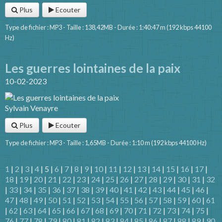
Plus
Ecouter
Type de fichier : MP3 - Taille : 138,42MB - Durée : 1:40:47 m (192 kbps 44100
Hz)
Les guerres lointaines de la paix
10-02-2023
Sylvain Venayre
Plus
Ecouter
Type de fichier : MP3 - Taille : 1,65MB - Durée : 1:10 m (192 kbps 44100 Hz)
1
|
2
|
3
|
4
| 5 |
6
|
7
|
8
|
9
|
10
|
11
|
12
|
13
|
14
|
15
|
16
|
17
|
18
|
19
|
20
|
21
|
22
|
23
|
24
|
25
|
26
|
27
|
28
|
29
|
30
|
31
|
32
|
33
|
34
|
35
|
36
|
37
|
38
|
39
|
40
|
41
|
42
|
43
|
44
|
45
|
46
|
47
|
48
|
49
|
50
|
51
|
52
|
53
|
54
|
55
|
56
|
57
|
58
|
59
|
60
|
61
|
62
|
63
|
64
|
65
|
66
|
67
|
68
|
69
|
70
|
71
|
72
|
73
|
74
|
75
|
76
|
77
|
78
|
79
|
80
|
81
|
82
|
83
|
84
|
85
|
86
|
87
|
88
|
89
|
90