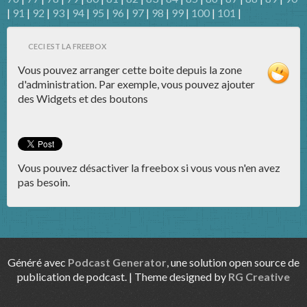
|
91
|
92
|
93
|
94
|
95
|
96
|
97
|
98
|
99
|
100
|
101
|
CECI EST LA FREEBOX
Vous pouvez arranger cette boite depuis la zone
d'administration. Par exemple, vous pouvez ajouter
des Widgets et des boutons
Vous pouvez désactiver la freebox si vous vous n'en avez
pas besoin.
Généré avec
Podcast Generator
, une solution open source de
publication de podcast. | Theme designed by
RG Creative