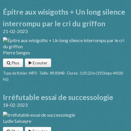
Épitre aux wisigoths + Un long silence
interrompu par le cri du griffon
21-02-2023
Pierre Senges
Plus
Ecouter
Type de fichier : MP3 - Taille : 89,81MB - Durée : 1:05:22 m (192 kbps 44100
Hz)
Irréfutable essai de successologie
18-02-2023
Lydie Salvayre